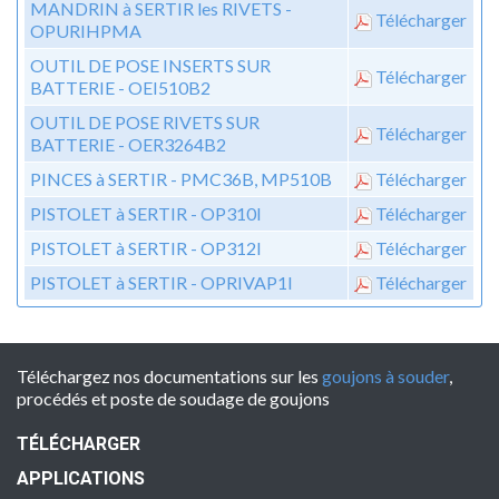
MANDRIN à SERTIR les RIVETS -
Télécharger
OPURIHPMA
OUTIL DE POSE INSERTS SUR
Télécharger
BATTERIE - OEI510B2
OUTIL DE POSE RIVETS SUR
Télécharger
BATTERIE - OER3264B2
PINCES à SERTIR - PMC36B, MP510B
Télécharger
PISTOLET à SERTIR - OP310I
Télécharger
PISTOLET à SERTIR - OP312I
Télécharger
PISTOLET à SERTIR - OPRIVAP1I
Télécharger
Téléchargez nos documentations sur les
goujons à souder
,
procédés et poste de soudage de goujons
TÉLÉCHARGER
APPLICATIONS