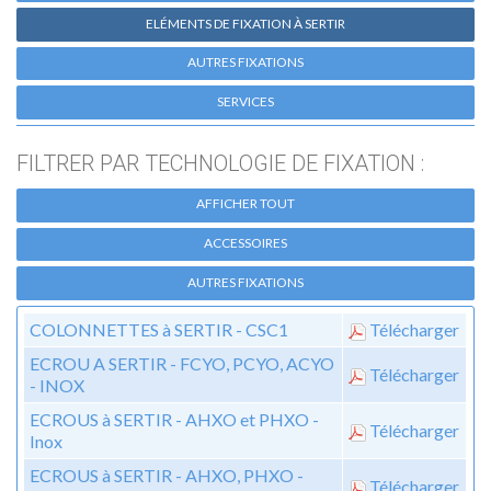
ELÉMENTS DE FIXATION À SERTIR
AUTRES FIXATIONS
SERVICES
FILTRER PAR TECHNOLOGIE DE FIXATION :
AFFICHER TOUT
ACCESSOIRES
AUTRES FIXATIONS
COLONNETTES à SERTIR - CSC1
Télécharger
ECROU A SERTIR - FCYO, PCYO, ACYO
Télécharger
- INOX
ECROUS à SERTIR - AHXO et PHXO -
Télécharger
Inox
ECROUS à SERTIR - AHXO, PHXO -
Télécharger