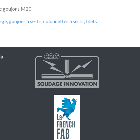
vec goujons M20
age
,
goujons à sertir
,
colonnettes à sertir
,
filets
la