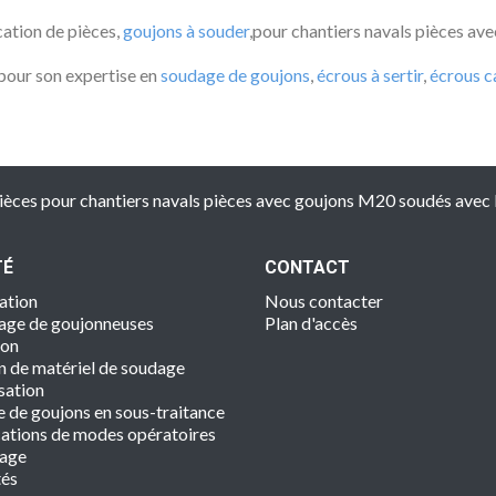
cation de pièces,
goujons à souder
,pour chantiers navals pièces a
pour son expertise en
soudage de goujons
,
écrous à sertir
,
écrous c
pièces pour chantiers navals pièces avec goujons M20 soudés avec 
TÉ
CONTACT
ation
Nous contacter
age de goujonneuses
Plan d'accès
ion
n de matériel de soudage
sation
 de goujons en sous-traitance
cations de modes opératoires
dage
tés