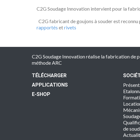
C2G Soudage Innovation intervient pour la fabri
C2G fabricant de goujons à souder est reconnu 
rapportés
et
rivets
C2G Soudage Innovation réalise la fabrication de 
méthode ARC
TÉLÉCHARGER
SOCIÉ
APPLICATIONS
Présent
Etalonn
E-SHOP
Format
Locatio
Mécani
Soudage
Qualifi
de sou
Actuali