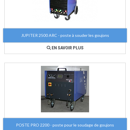
JUPITER 2500 ARC - poste à souder les goujons
EN SAVOIR PLUS
POSTE PRO 2200 - poste pour le soudage de goujons