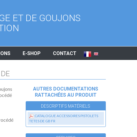
GE ET DE GOUJONS
TION
IONS
E-SHOP
CONTACT
 DE
oujons
AUTRES DOCUMENTATIONS
océdé
RATTACHÉES AU PRODUIT
DESCRIPTIFS MATÉRIELS
CATALOGUE ACCESSOIRES PISTOLETS
Procédé
TETES DE GB FR