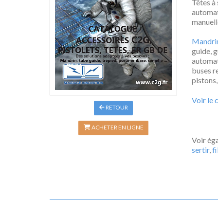
Têtes 
automa
manuel
Mandri
guide, 
automa
buses r
pistons
Voir le
RETOUR
ACHETER EN LIGNE
Voir ég
sertir
,
f