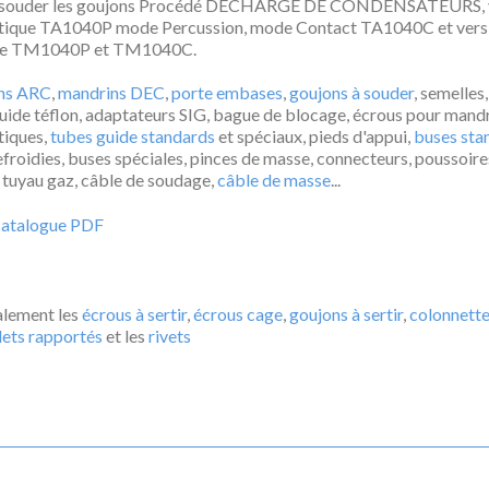
à souder les goujons Procédé DECHARGE DE CONDENSATEURS, 
tique TA1040P mode Percussion, mode Contact TA1040C et vers
le TM1040P et TM1040C.
ns ARC
,
mandrins DEC
,
porte embases
,
goujons à souder
, semelles,
guide téflon, adaptateurs SIG, bague de blocage, écrous pour mand
tiques,
tubes guide standards
et spéciaux, pieds d'appui,
buses sta
efroidies, buses spéciales, pinces de masse, connecteurs, poussoire
, tuyau gaz, câble de soudage,
câble de masse
...
 catalogue PDF
alement les
écrous à sertir
,
écrous cage
,
goujons à sertir
,
colonnette
ilets rapportés
et les
rivets