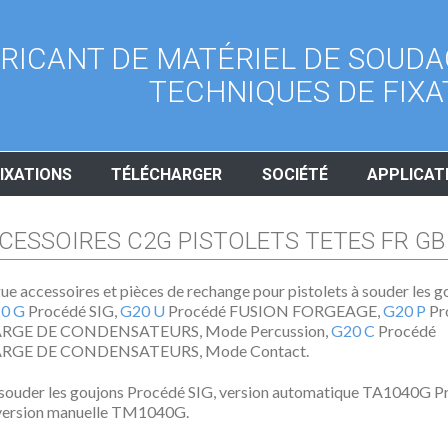
RICANT DE MATÉRIEL DE SOUDA
TECHNIQUES DE FIXA
IXATIONS
TÉLÉCHARGER
SOCIÉTÉ
APPLICAT
CESSOIRES C2G PISTOLETS TETES FR GB
ue accessoires et pièces de rechange pour pistolets à souder les g
0 G
Procédé SIG,
G20 U
Procédé FUSION FORGEAGE,
G20 P
Pr
RGE DE CONDENSATEURS, Mode Percussion,
G20 C
Procédé
RGE DE CONDENSATEURS, Mode Contact.
 souder les goujons Procédé SIG, version automatique TA1040G 
 version manuelle TM1040G.