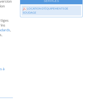
version
SERVICES
ion
LOCATION D’ÉQUIPEMENTS DE
SOUDAGE
 tiges
rins
ndards
,
s,
s à