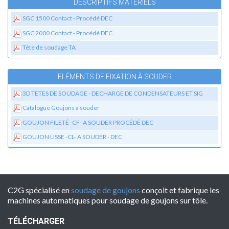
DESCRIPTIFS MATÉRIELS
SGC 1500 Contact - Procédé DEC
SGC 2000 Contact - Procédé DEC
Tête de soudage TA
ELÉMENTS DE FIXATION À SOUDER
3D TETES DE SOUDAGE - DECHARGE DE CONDENSATEURS ET SIG
Catalogue Goujons à souder
GOUJON FILETÉ -CF- A SOUDER PROCÉDÉ DEC
GOUJON LISSE -CL- A SOUDER - DEC
C2G spécialisé en
soudage de goujons
conçoit et fabrique les
machines automatiques pour soudage de goujons sur tôle.
TÉLÉCHARGER