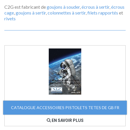
C2G est fabricant de
goujons à souder
,
écrous à sertir
,
écrous
cage
,
goujons à sertir
,
colonnettes à sertir
,
filets rapportés
et
rivets
CATALOGUE ACCESSOIRES PISTOLETS TETES DE GB FR
EN SAVOIR PLUS