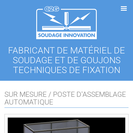
Panneau de gestion des cookies
FABRICANT DE MATÉRIEL DE
SOUDAGE ET DE GOUJONS
TECHNIQUES DE FIXATION
SUR MESURE / POSTE D'ASSEMBLAGE
AUTOMATIQUE